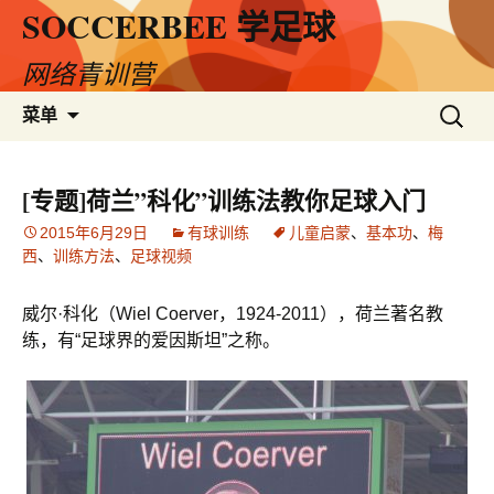
SOCCERBEE 学足球
网络青训营
跳
搜
菜单
至
索：
内
容
[专题]荷兰”科化”训练法教你足球入门
2015年6月29日
有球训练
儿童启蒙
、
基本功
、
梅
西
、
训练方法
、
足球视频
威尔·科化（Wiel Coerver，1924-2011），荷兰著名教
练，有“足球界的爱因斯坦”之称。