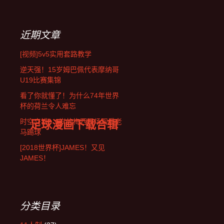
近期文章
[视频]5v5实用套路教学
逆天强！15岁姆巴佩代表摩纳哥
U19比赛集锦
看了你就懂了！为什么74年世界
杯的荷兰令人难忘
足球漫画下载合辑
时空交错！6岁的梅西现场观看老
马踢球
[2018世界杯]JAMES！又见
JAMES！
分类目录