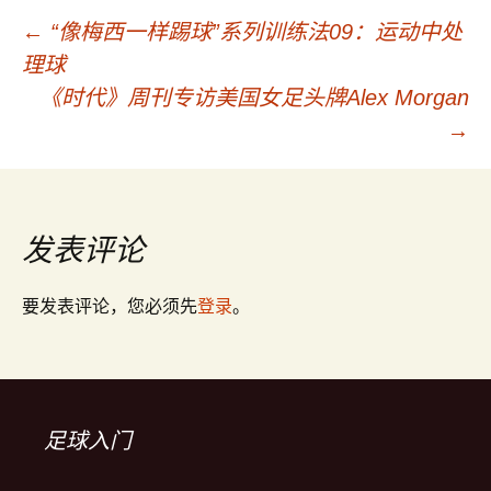
←
“像梅西一样踢球”系列训练法09：运动中处
文
理球
《时代》周刊专访美国女足头牌Alex Morgan
章
→
导
发表评论
航
要发表评论，您必须先
登录
。
足球入门