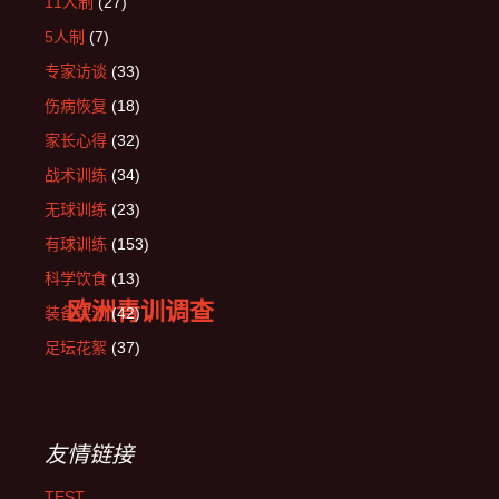
11人制
(27)
5人制
(7)
专家访谈
(33)
伤病恢复
(18)
家长心得
(32)
战术训练
(34)
无球训练
(23)
有球训练
(153)
科学饮食
(13)
欧洲青训调查
装备评测
(42)
足坛花絮
(37)
友情链接
TEST