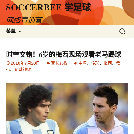
SOCCERBEE 学足球
网络青训营
跳
搜
菜单
至
索：
内
容
时空交错！6岁的梅西现场观看老马踢球
2018年7月20日
家长心得
中场
、
传球
、
梅西
、
盘
带
、
足球视频