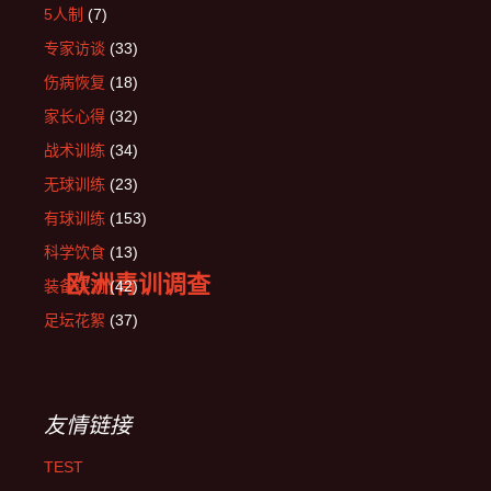
5人制
(7)
专家访谈
(33)
伤病恢复
(18)
家长心得
(32)
战术训练
(34)
无球训练
(23)
有球训练
(153)
科学饮食
(13)
欧洲青训调查
装备评测
(42)
足坛花絮
(37)
友情链接
TEST