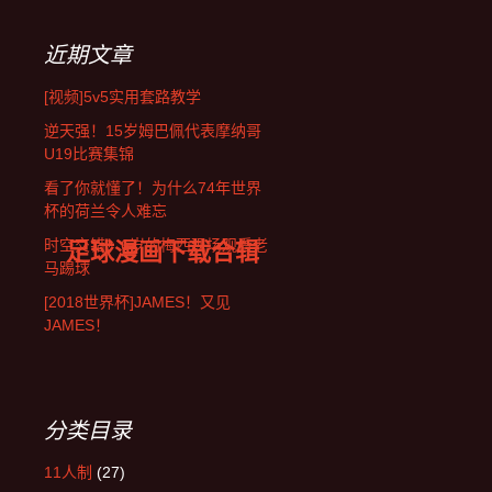
近期文章
[视频]5v5实用套路教学
逆天强！15岁姆巴佩代表摩纳哥
U19比赛集锦
看了你就懂了！为什么74年世界
杯的荷兰令人难忘
足球漫画下载合辑
时空交错！6岁的梅西现场观看老
马踢球
[2018世界杯]JAMES！又见
JAMES！
分类目录
11人制
(27)