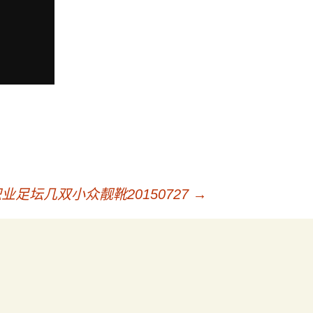
业足坛几双小众靓靴20150727
→