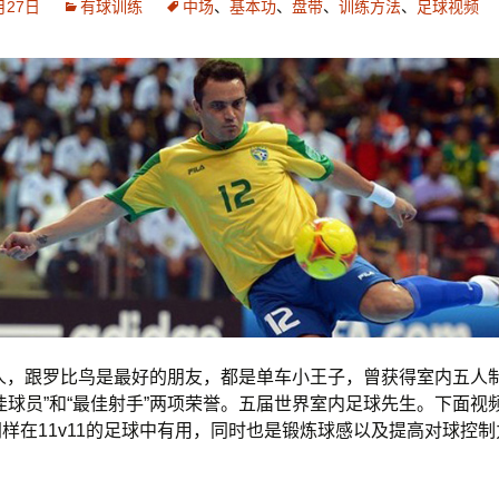
月27日
有球训练
中场
、
基本功
、
盘带
、
训练方法
、
足球视频
生人，跟罗比鸟是最好的朋友，都是单车小王子，曾获得室内五人
佳球员”和“最佳射手”两项荣誉。五届世界室内足球先生。下面视
样在11v11的足球中有用，同时也是锻炼球感以及提高对球控
。