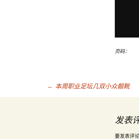
页码：
←
本周职业足坛几双小众靓靴
文
章
发表
要发表评