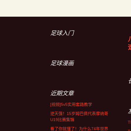
导
航
足球入门
足球漫画
近期文章
[视频]5v5实用套路教学
逆天强！15岁姆巴佩代表摩纳哥
U19比赛集锦
T
看了你就懂了！为什么74年世界