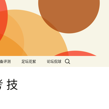
搜
备评测
足坛花絮
论坛侃球
索：
 技