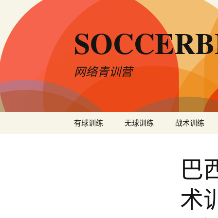
SOCCER
网络青训营
跳
有球训练
无球训练
战术训练
至
内
11人制
容
巴
5人制
术