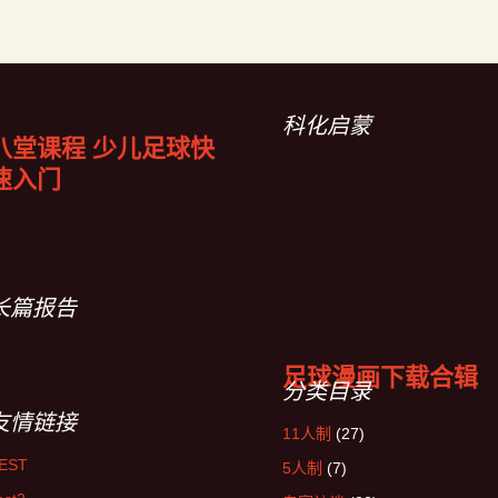
科化启蒙
八堂课程 少儿足球快
速入门
长篇报告
足球漫画下载合辑
分类目录
友情链接
11人制
(27)
EST
5人制
(7)