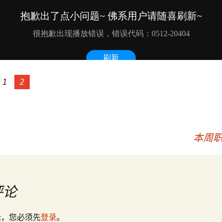
1
2
本周职
评论
论，您必须先
登录
。