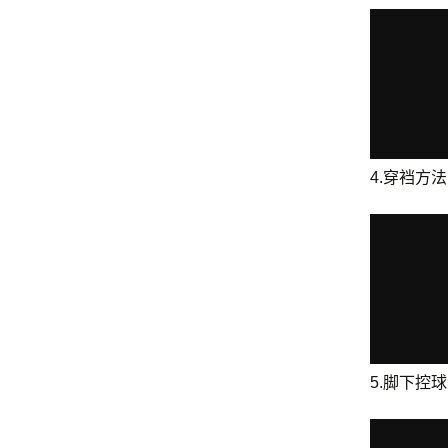
4.穿裆方
5.脚下控