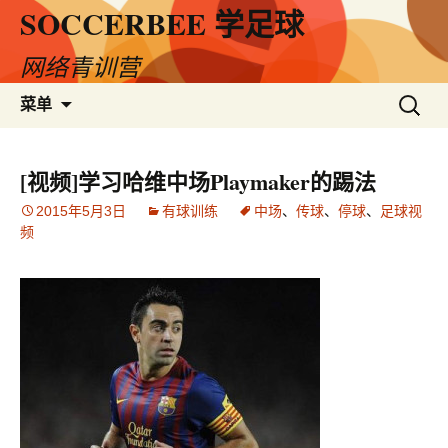
SOCCERBEE 学足球
网络青训营
跳
搜
菜单
至
索：
内
容
[视频]学习哈维中场Playmaker的踢法
2015年5月3日
有球训练
中场
、
传球
、
停球
、
足球视
频