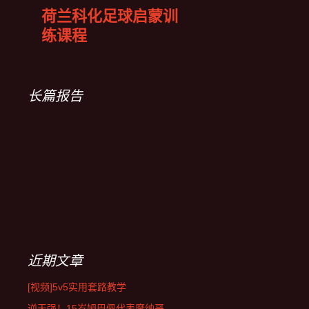
荷兰科化足球启蒙训
练课程
长篇报告
近期文章
[视频]5v5实用套路教学
逆天强！15岁姆巴佩代表摩纳哥