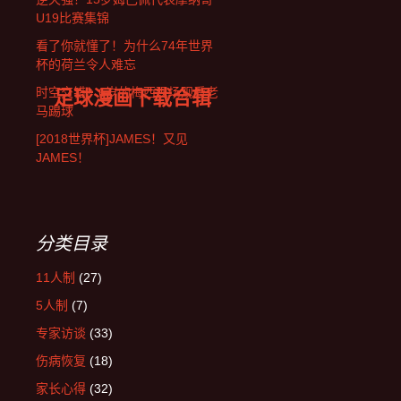
U19比赛集锦
看了你就懂了！为什么74年世界
杯的荷兰令人难忘
足球漫画下载合辑
时空交错！6岁的梅西现场观看老
马踢球
[2018世界杯]JAMES！又见
JAMES！
分类目录
11人制
(27)
5人制
(7)
专家访谈
(33)
伤病恢复
(18)
家长心得
(32)