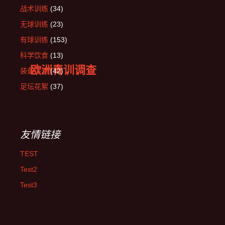
战术训练
(34)
无球训练
(23)
有球训练
(153)
科学饮食
(13)
欧洲青训调查
装备评测
(42)
足坛花絮
(37)
友情链接
TEST
Test2
Test3