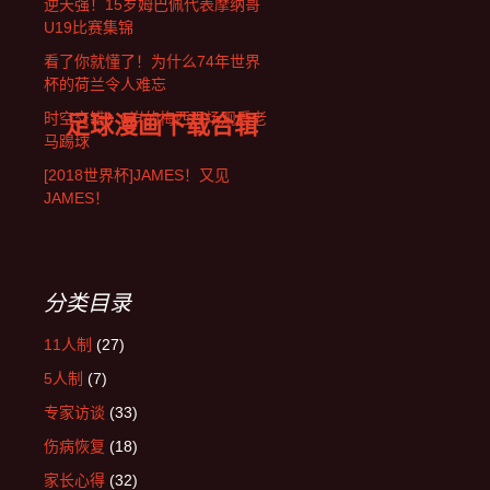
逆天强！15岁姆巴佩代表摩纳哥
U19比赛集锦
看了你就懂了！为什么74年世界
杯的荷兰令人难忘
足球漫画下载合辑
时空交错！6岁的梅西现场观看老
马踢球
[2018世界杯]JAMES！又见
JAMES！
分类目录
11人制
(27)
5人制
(7)
专家访谈
(33)
伤病恢复
(18)
家长心得
(32)