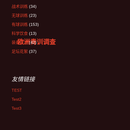
战术训练
(34)
无球训练
(23)
有球训练
(153)
科学饮食
(13)
欧洲青训调查
装备评测
(42)
足坛花絮
(37)
友情链接
TEST
Test2
Test3