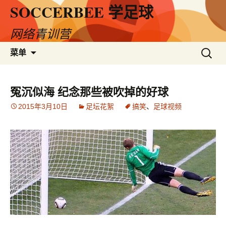
SOCCERBEE 学足球
网络青训营
跳
搜
菜单
至
索：
内
容
冤沉似海 纪念那些被吹掉的好球
2015年3月10日
足坛花絮
搞笑
、
足球视频