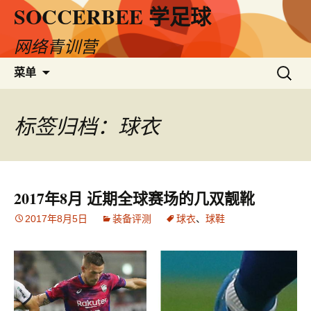
SOCCERBEE 学足球
网络青训营
跳
搜
菜单
至
索：
内
容
标签归档：球衣
2017年8月 近期全球赛场的几双靓靴
2017年8月5日
装备评测
球衣
、
球鞋