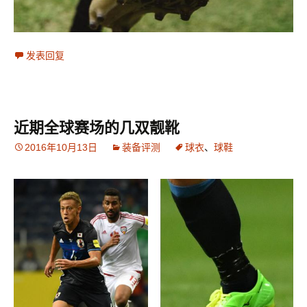
发表回复
近期全球赛场的几双靓靴
2016年10月13日
装备评测
球衣
、
球鞋