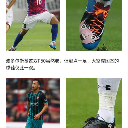
波多尔斯基这双F50虽然老，但靓点十足，大空翼图案的
球鞋仅此一双。