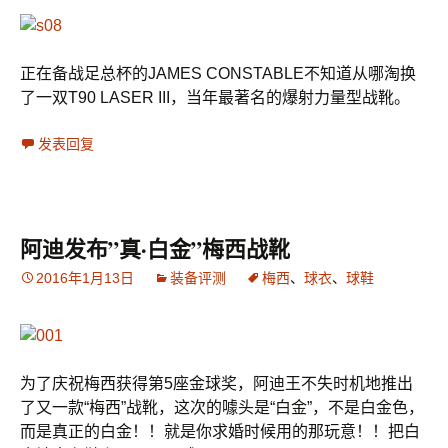
正在备战足总杯的JAMES CONSTABLE不知道从哪淘换
了一双T90 LASER III，当年最著名的爆射力量型战靴。
发表回复
阿迪发布”真·白金”梅西战靴
2016年1月13日
装备评测
梅西
、
球衣
、
球鞋
为了庆祝梅西获得第5座金球奖，阿迪王不失时机地推出
了又一款“梅西”战靴，这次的噱头是“白金”，不是白金色，
而是真正的白金！！就是你求婚时候用的那玩意！！把白